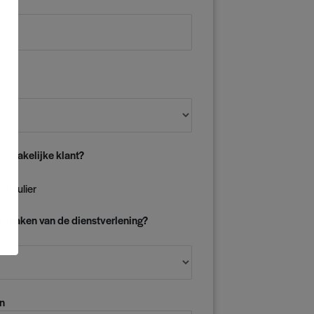
 of zakelijke klant?
rticulier
ik maken van de dienstverlening?
n