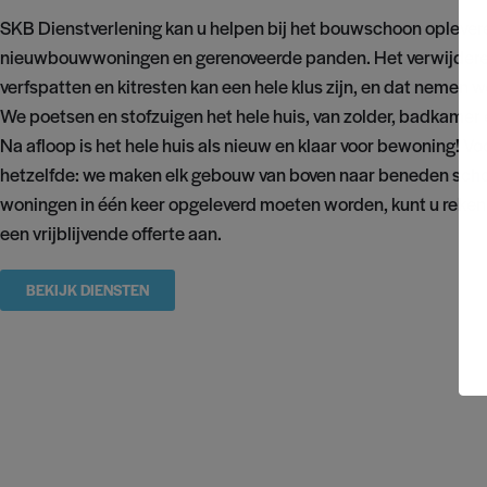
SKB Dienstverlening kan u helpen bij het bouwschoon oplever
nieuwbouwwoningen en gerenoveerde panden. Het verwijdere
verfspatten en kitresten kan een hele klus zijn, en dat nemen w
We poetsen en stofzuigen het hele huis, van zolder, badkamer 
Na afloop is het hele huis als nieuw en klaar voor bewoning! V
hetzelfde: we maken elk gebouw van boven naar beneden sch
woningen in één keer opgeleverd moeten worden, kunt u reken
een vrijblijvende offerte aan.
BEKIJK DIENSTEN