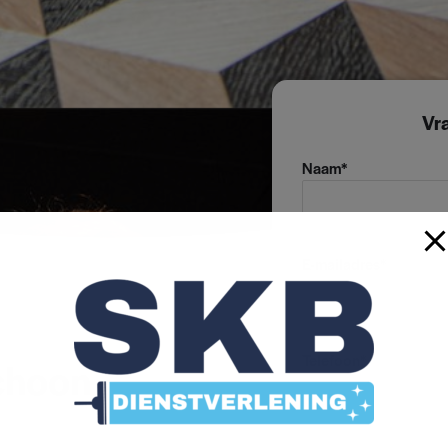
Vr
Naam*
E-mailadres*
Telefoon*
schoon