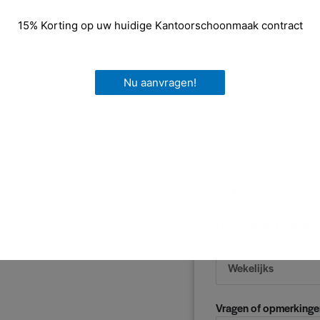
Adres*
en van
15% Korting op uw huidige Kantoorschoonmaak contract
n van bouwstof,
e graag voor u uit handen.
Dienst
en trap tot keuken en WC.
Nu aanvragen!
oor bedrijfspanden geldt
oon. Ook wanneer veel
en op SKB. Vraag gerust
Bent u een particulier-
Zakelijk
Pa
Hoe vaak wilt u gebru
Vragen of opmerkinge